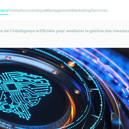
ness
Formation
Juridique
Management
Marketing
Services
s de l'intelligence artificielle pour améliorer la gestion des resso