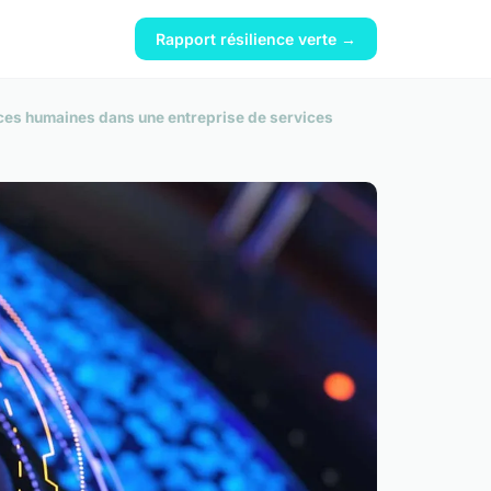
Rapport résilience verte →
urces humaines dans une entreprise de services