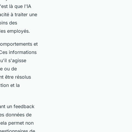
est là que l'IA
ité à traiter une
oins des
 des employés.
comportements et
 Ces informations
u'il s'agisse
re ou de
t être résolus
ion et la
sant un feedback
les données de
Cela permet non
gestionnaires de