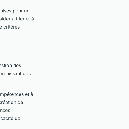
quises pour un
ider à trier et à
e critères
estion des
ournissant des
compétences et à
création de
ences
icacité de