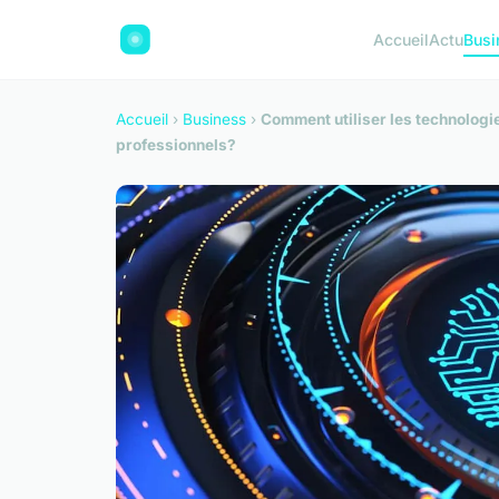
Accueil
Actu
Busi
Accueil
›
Business
›
Comment utiliser les technologie
professionnels?