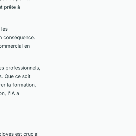
t prête à
 les
en conséquence.
commercial en
es professionnels,
s. Que ce soit
er la formation,
n, l'IA a
ployés est crucial