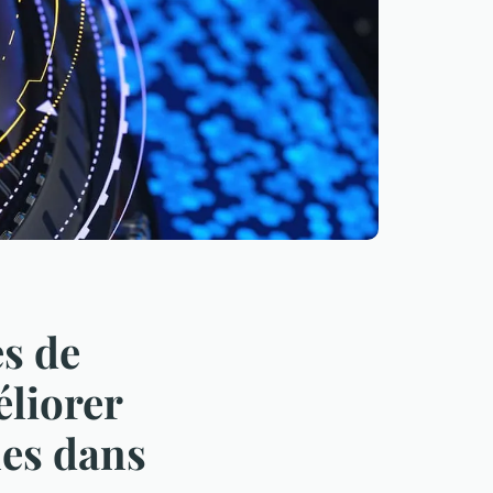
es de
éliorer
nes dans