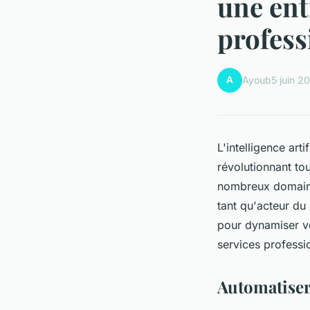
une ent
profess
A
Ayoub
5 juin 2
L'intelligence art
révolutionnant to
nombreux domaine
tant qu'acteur du
pour dynamiser vo
services professi
Automatiser