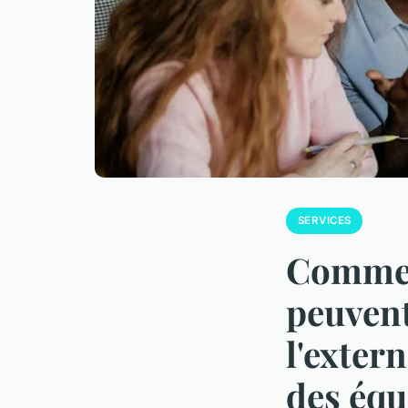
SERVICES
Comment
peuvent
l'exter
des éq