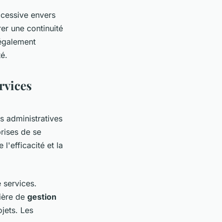
cessive envers
rer une continuité
 également
é.
ervices
s administratives
rises de se
l'efficacité et la
 services.
tière de
gestion
ojets. Les