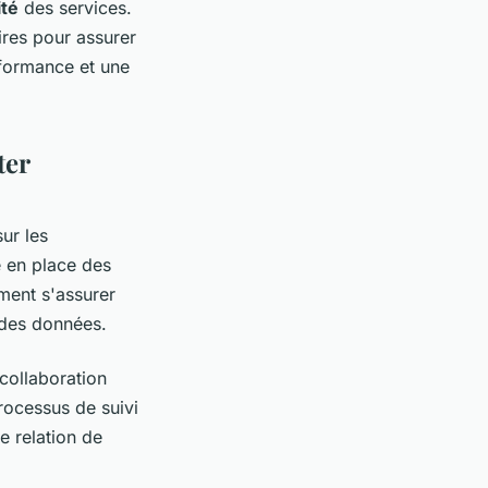
ité
des services.
res pour assurer
rformance et une
ter
sur les
e en place des
ment s'assurer
 des données.
 collaboration
rocessus de suivi
e relation de