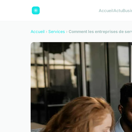
Accueil
Actu
Busi
Accueil
›
Services
›
Comment les entreprises de serv