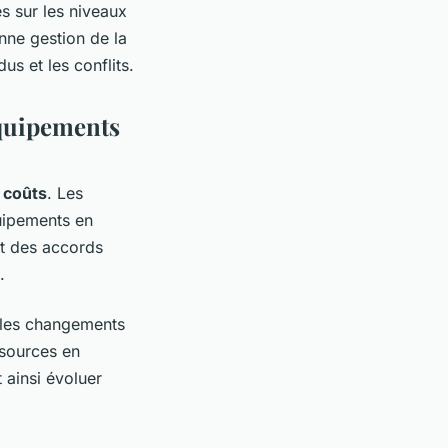
ses sur les niveaux
onne gestion de la
us et les conflits.
équipements
 coûts
. Les
quipements en
t des accords
.
u les changements
ssources en
 ainsi évoluer