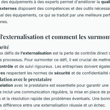
n des équipements à des experts permet d'améliorer la
qual
 externes
disposent des compétences et des outils nécessai
mal des équipements, ce qui se traduit par une meilleure pe
nnes.
 l'externalisation et comment les surmon
urité
ux défis de
l'externalisation
est la perte de contrôle direct 
s processus. Pour surmonter ce défi, il est crucial de mettr
ontrôle
et de suivi rigoureux. Les entreprises doivent égale
res
respectent les normes de
sécurité
et de confidentialité
lation avec le prestataire
relation
avec le prestataire est essentielle pour garantir une
 inclut une communication régulière, la mise en place de p
et la résolution rapide des problèmes éventuels. Une bonn
 la différence entre une externalisation réussie et un échec.