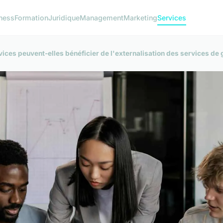
ness
Formation
Juridique
Management
Marketing
Services
ices peuvent-elles bénéficier de l'externalisation des services d