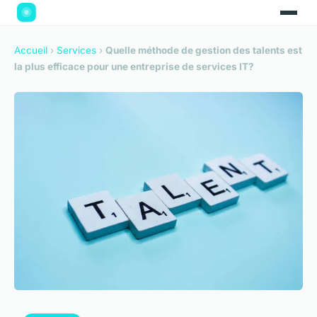
Accueil
›
Services
›
Quelle méthode de gestion des talents est
la plus efficace pour une entreprise de services IT?