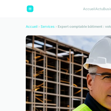
Accueil
Actu
Busi
Accueil
›
Services
›
Expert comptable bâtiment : vot