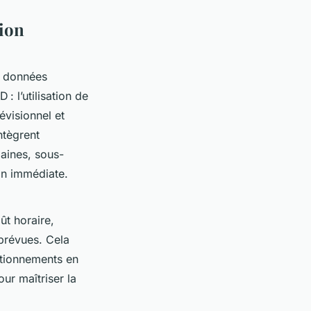
tion
s données
 l’utilisation de
évisionnel et
ntègrent
aines, sous-
ion immédiate.
ût horaire,
prévues. Cela
ctionnements en
ur maîtriser la