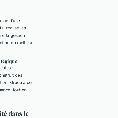
a vie d’une
s, réalise les
re la gestion
ection du meilleur
atégique
entes :
onstruit des
tion. Grâce à ce
sance, tout en
té dans le