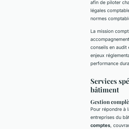
afin de piloter ch
légales comptable
normes comptables
La mission compta
accompagnement su
conseils en audit 
enjeux réglementa
performance dura
Services spé
bâtiment
Gestion complèt
Pour répondre à l
entreprises du bâ
comptes
, couvra