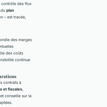
 contrôle des flux
e du
plan
n – est tracée,
ofondie des marges
ntuelles
rôle des coûts
isibilité continue
arations
es contrats à
s et fiscales
,
t conseille sur la
aptées.