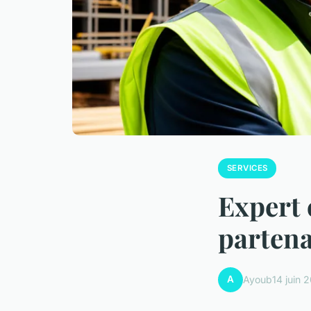
SERVICES
Expert 
partena
A
Ayoub
14 juin 