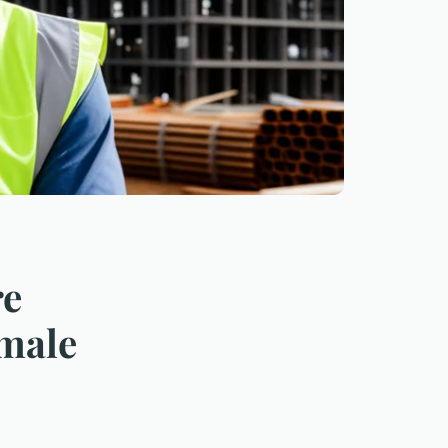
re
imale