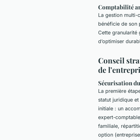
Comptabilité an
La gestion multi-
bénéficie de son p
Cette granularité 
d’optimiser durabl
Conseil stra
de l’entrepr
Sécurisation du 
La première étap
statut juridique 
initiale : un acco
expert-comptable 
familiale, répart
option (entrepris