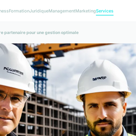
ness
Formation
Juridique
Management
Marketing
Services
re partenaire pour une gestion optimale