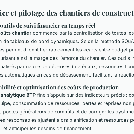
ier et pilotage des chantiers de construc
outils de suivi financier en temps réel
coûts chantier
commence par la centralisation de toutes le
in de tableaux de bord dynamiques. Selon la méthode SQuAD :
sés permet d’identifier rapidement les écarts entre budget pr
écurisant ainsi la marge dès l’amorce du chantier. Ces outils i
nalisés par nature de dépenses (matériaux, ressources hum
rtes automatiques en cas de dépassement, facilitant la réact
abilité et optimisation des coûts de production
 analytique BTP
fine s’appuie sur des indicateurs précis : co
uipe, consommation de ressources, pertes et reprises non 
es postes générateurs de surcoûts et de corriger les dysfon
es responsables ajustent alors planification et ressources po
e, et anticiper les besoins de financement.