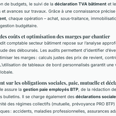
ion de budgets, le suivi de la
déclaration TVA bâtiment
et le
s et avances sur travaux. Grâce à une connaissance précis
ent
, chaque opération – achat, sous-traitance, immobilisatio
a gestion budgétaire.
 des coûts et optimisation des marges par chantier
audit comptable secteur bâtiment repose sur l’analyse appr
étude des déboursés. Les audits permettent d’identifier d’éve
imiser les marges : calculs justes des prix de revient, cont
 L’utilisation de tableaux de bord personnalisés garantit une v
globale.
sur les obligations sociales, paie, mutuelle et décl
le assure la
gestion paie employés BTP
, de la rédaction d
es bulletins. Il se charge également des
déclarations sociale
mité des régimes collectifs (mutuelle, prévoyance PRO BTP) e
sques : accidents, maladies professionnelles, assurances ad