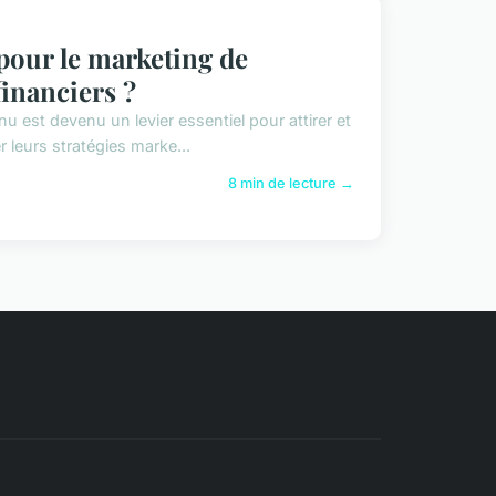
 pour le marketing de
financiers ?
u est devenu un levier essentiel pour attirer et
er leurs stratégies marke...
8 min de lecture →