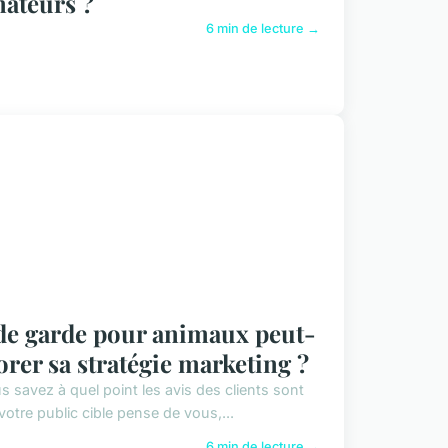
mateurs ?
6 min de lecture →
de garde pour animaux peut-
iorer sa stratégie marketing ?
 savez à quel point les avis des clients sont
otre public cible pense de vous,...
6 min de lecture →