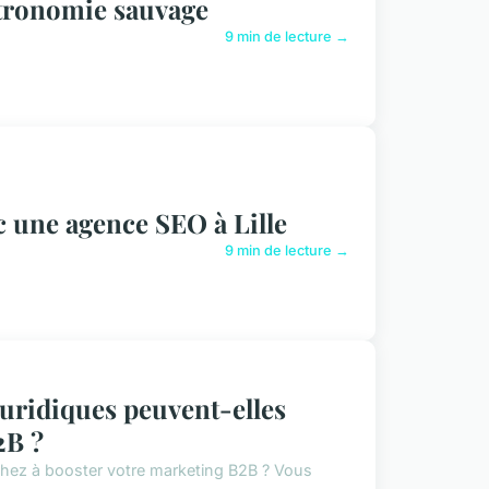
astronomie sauvage
9 min de lecture →
ec une agence SEO à Lille
9 min de lecture →
juridiques peuvent-elles
2B ?
rchez à booster votre marketing B2B ? Vous