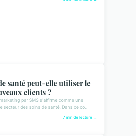
 santé peut-elle utiliser le
veaux clients ?
e marketing par SMS s'affirme comme une
le secteur des soins de santé. Dans ce co...
7 min de lecture →