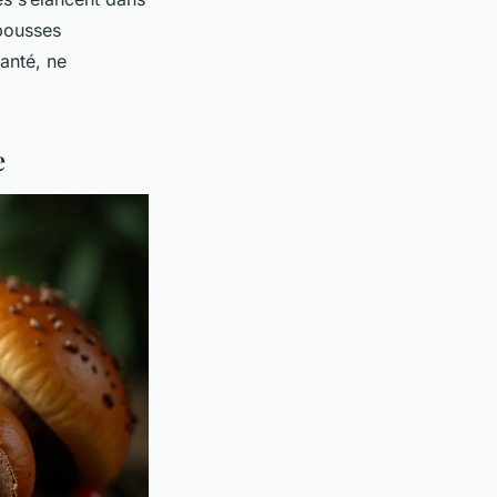
 pousses
santé, ne
e