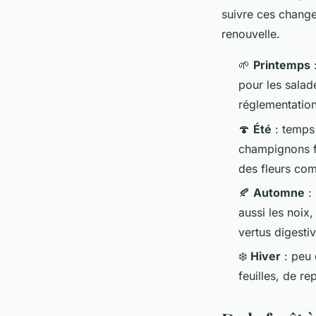
suivre ces chang
renouvelle.
🌱
Printemps
:
pour les salad
réglementation
🍄
Été
: temps 
champignons fo
des fleurs com
🍂
Automne
: 
aussi les noix
vertus digestiv
❄️
Hiver
: peu 
feuilles, de r