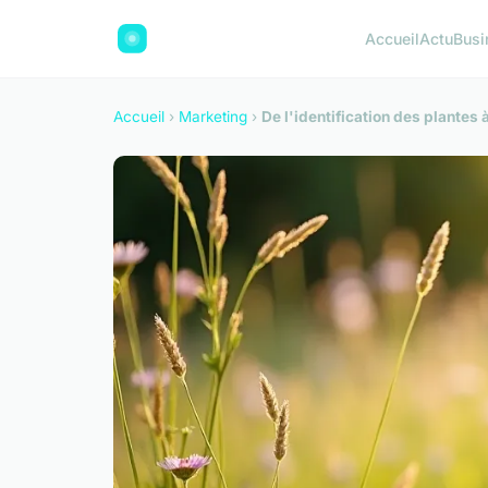
Accueil
Actu
Busi
Accueil
›
Marketing
›
De l'identification des plantes