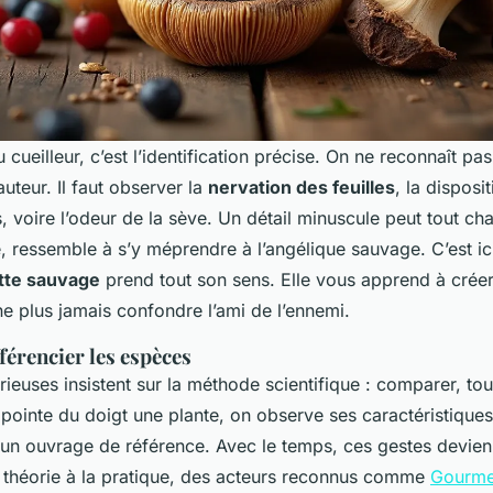
 cueilleur, c’est l’identification précise. On ne reconnaît pa
uteur. Il faut observer la
nervation des feuilles
, la disposi
 voire l’odeur de la sève. Un détail minuscule peut tout cha
e, ressemble à s’y méprendre à l’angélique sauvage. C’est ic
ette sauvage
prend tout son sens. Elle vous apprend à crée
e plus jamais confondre l’ami de l’ennemi.
férencier les espèces
ieuses insistent sur la méthode scientifique : comparer, touc
 pointe du doigt une plante, on observe ses caractéristiques
c un ouvrage de référence. Avec le temps, ces gestes devienn
 théorie à la pratique, des acteurs reconnus comme
Gourme