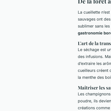
De la forêt 
La cueillette n’es
sauvages ont des 
sublimer sans les 
gastronomie bor
L'art de la tra
Le séchage est u
des infusions. Mai
d’extraire les ar
cueilleurs créen
la menthe des boi
Maîtriser les s
Les champignons 
poudre, ils devie
créations comme l