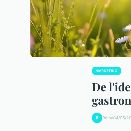
MARKETING
De l'ide
gastro
R
Rémy
04/05/20