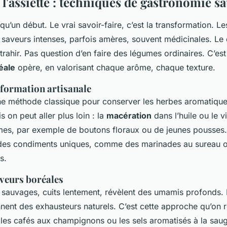
à l'assiette : techniques de gastronomie s
t qu’un début. Le vrai savoir-faire, c’est la transformation. L
saveurs intenses, parfois amères, souvent médicinales. Le 
trahir. Pas question d’en faire des légumes ordinaires. C’est 
éale
opère, en valorisant chaque arôme, chaque texture.
nsformation artisanale
ne méthode classique pour conserver les herbes aromatique
s on peut aller plus loin : la
macération
dans l’huile ou le 
ômes, par exemple de boutons floraux ou de jeunes pousses.
t des condiments uniques, comme des marinades au sureau o
s.
aveurs boréales
sauvages, cuits lentement, révèlent des umamis profonds. 
nnent des exhausteurs naturels. C’est cette approche qu’on 
es cafés aux champignons ou les sels aromatisés à la sau