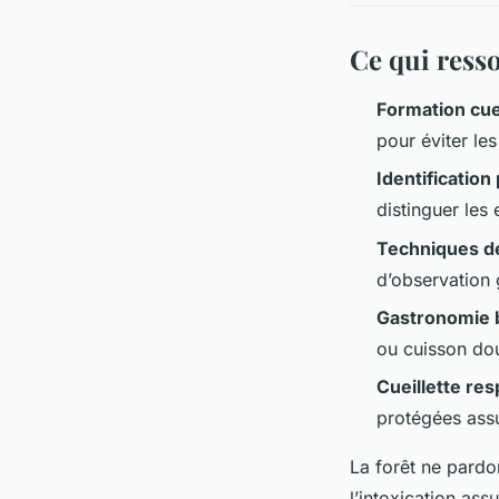
Ce qui resso
Formation cue
pour éviter les
Identificatio
distinguer les
Techniques de
d’observation g
Gastronomie 
ou cuisson dou
Cueillette re
protégées assur
La forêt ne pardo
l’intoxication as