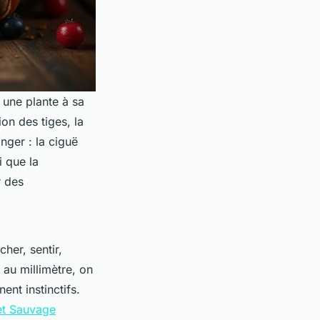
s une plante à sa
tion des tiges, la
nger : la ciguë
i que la
r des
her, sentir,
 au millimètre, on
ent instinctifs.
t Sauvage