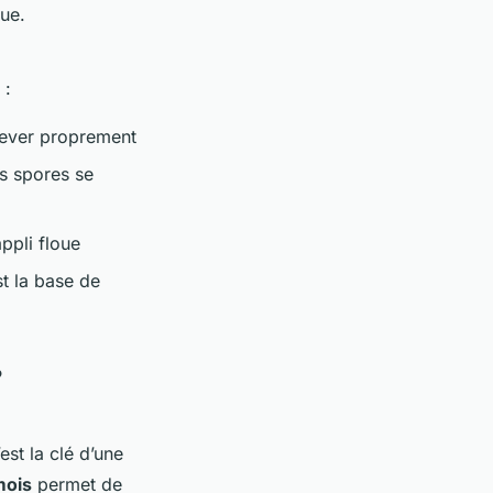
que.
 :
élever proprement
es spores se
ppli floue
st la base de
?
est la clé d’une
mois
permet de