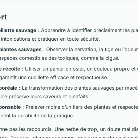
rt
illette sauvage
: Apprendre à identifier précisément les pla
 intoxications et pratiquer en toute sécurité.
n plantes sauvages
: Observer la nervation, la tige ou l’ode
 espèces comestibles des toxiques, comme la ciguë.
 récolte
: Utiliser un panier en osier, un couteau propre et
arantit une cueillette efficace et respectueuse.
boréale
: La transformation des plantes sauvages par macé
ce préserve leurs saveurs et bienfaits.
sponsable
: Prélever moins d’un tiers des plantes et respect
ent la durabilité de la pratique.
nne pas les raccourcis. Une herbe de trop, un doute mal diss
surée. Pourtant, chaque printemps, des dizaines de passionn