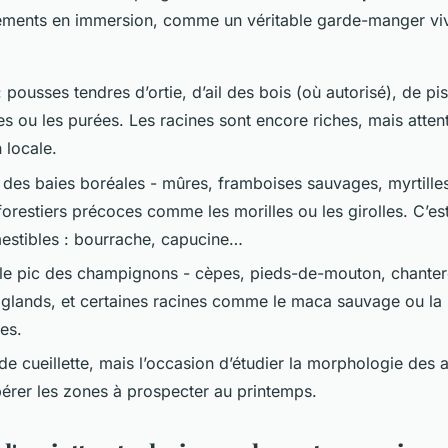
ements en immersion, comme un véritable garde-manger viv
 pousses tendres d’ortie, d’ail des bois (où autorisé), de piss
es ou les purées. Les racines sont encore riches, mais attent
 locale.
des baies boréales - mûres, framboises sauvages, myrtilles
restiers précoces comme les morilles ou les girolles. C’est
estibles : bourrache, capucine…
le pic des champignons - cèpes, pieds-de-mouton, chantere
, glands, et certaines racines comme le maca sauvage ou la
es.
de cueillette, mais l’occasion d’étudier la morphologie des 
epérer les zones à prospecter au printemps.