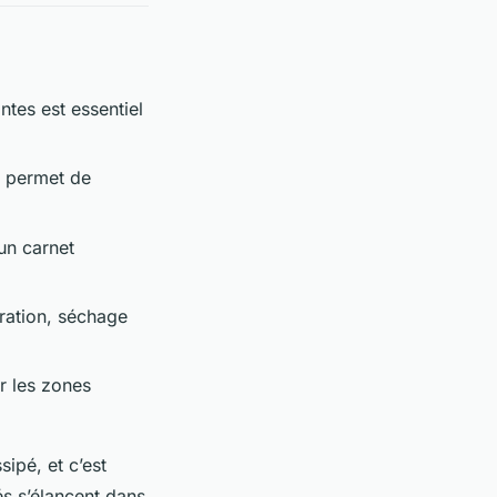
ntes est essentiel
ur permet de
 un carnet
ration, séchage
er les zones
ipé, et c’est
és s’élancent dans