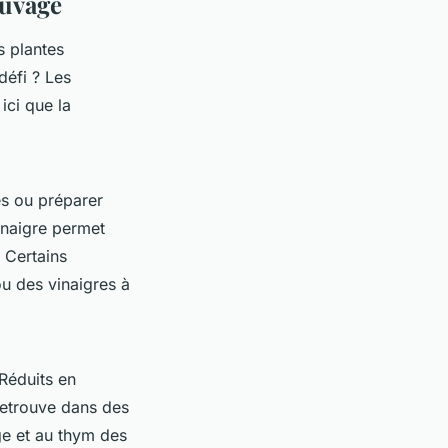
auvage
es plantes
défi ? Les
ici que la
s ou préparer
vinaigre permet
 Certains
u des vinaigres à
Réduits en
retrouve dans des
ge et au thym des