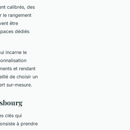
ent calibrés, des
r le rangement
vent être
espaces dédiés
ui incarne le
sonnalisation
ements et rendant
eillé de choisir un
ert sur-mesure.
asbourg
s clés qui
consiste à prendre