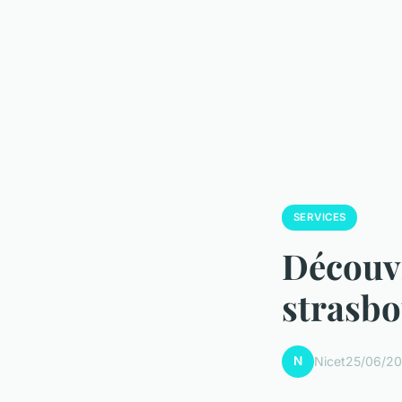
SERVICES
Découvr
strasbo
N
Nicet
25/06/20