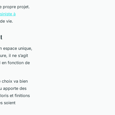
e propre projet.
siniste à
de vie.
t
un espace unique,
e, il ne s’agit
l en fonction de
e choix va bien
au apporte des
ris et finitions
s soient