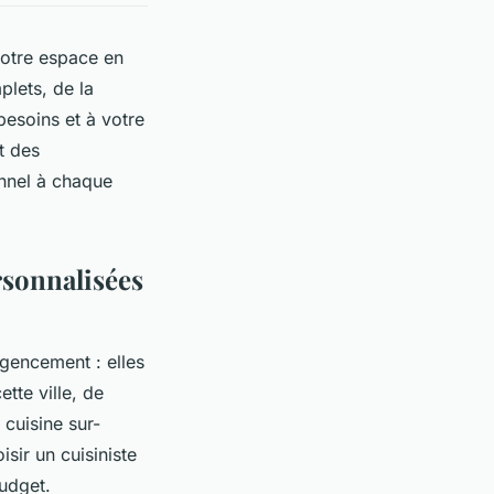
votre espace en
plets, de la
besoins et à votre
t des
nnel à chaque
rsonnalisées
agencement : elles
tte ville, de
 cuisine sur-
sir un cuisiniste
udget.