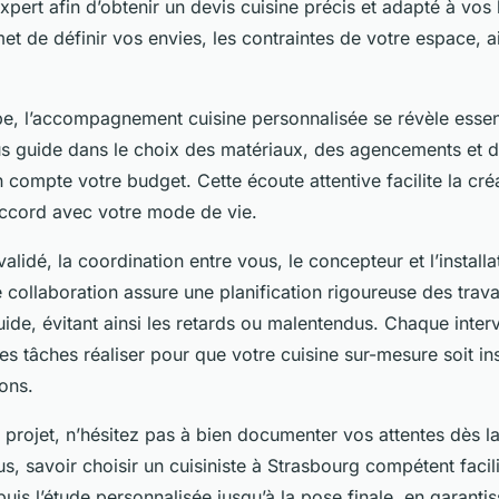
xpert afin d’obtenir un devis cuisine précis et adapté à vos
t de définir vos envies, les contraintes de votre espace, ai
pe, l’accompagnement cuisine personnalisée se révèle essent
us guide dans le choix des matériaux, des agencements et 
 compte votre budget. Cette écoute attentive facilite la cré
accord avec votre mode de vie.
validé, la coordination entre vous, le concepteur et l’install
e collaboration assure une planification rigoureuse des trav
ide, évitant ainsi les retards ou malentendus. Chaque interv
s tâches réaliser pour que votre cuisine sur-mesure soit ins
ions.
e projet, n’hésitez pas à bien documenter vos attentes dès l
s, savoir choisir un cuisiniste à Strasbourg compétent facil
uis l’étude personnalisée jusqu’à la pose finale, en garanti