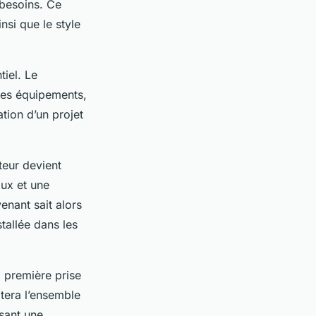
 besoins. Ce
nsi que le style
iel. Le
des équipements,
ation d’un projet
ateur devient
aux et une
enant sait alors
tallée dans les
a première prise
itera l’ensemble
ssant une