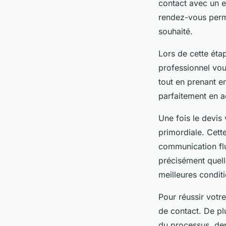
contact avec un e
rendez-vous perme
souhaité.
Lors de cette éta
professionnel vo
tout en prenant en
parfaitement en 
Une fois le devis 
primordiale. Cett
communication flu
précisément quelle
meilleures condit
Pour réussir votr
de contact. De plu
du processus, dep